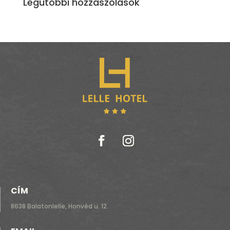
Legutóbbi hozzászólások
CÍM
8638 Balatonlelle, Honvéd u. 12.