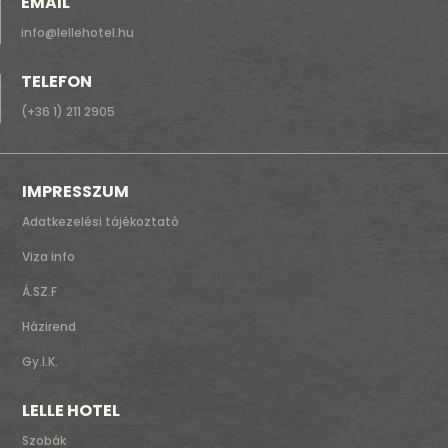
EMAIL
info@lellehotel.hu
TELEFON
(+36 1) 211 2905
IMPRESSZUM
Adatkezelési tájékoztató
Viza info
Á.SZ.F
Házirend
Gy.I.K.
LELLE HOTEL
Szobák