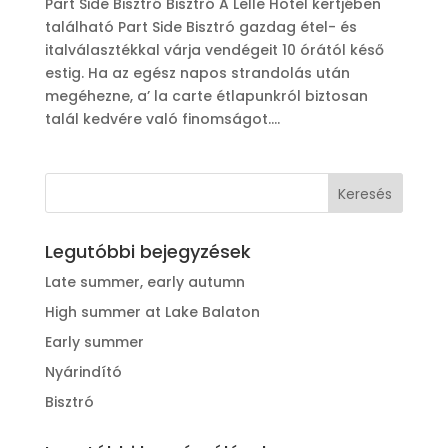
Part Side Bisztró Bisztró A Lelle Hotel kertjében
található Part Side Bisztró gazdag étel- és
italválasztékkal várja vendégeit 10 órától késő
estig. Ha az egész napos strandolás után
megéhezne, a’ la carte étlapunkról biztosan
talál kedvére való finomságot....
Legutóbbi bejegyzések
Late summer, early autumn
High summer at Lake Balaton
Early summer
Nyárindító
Bisztró