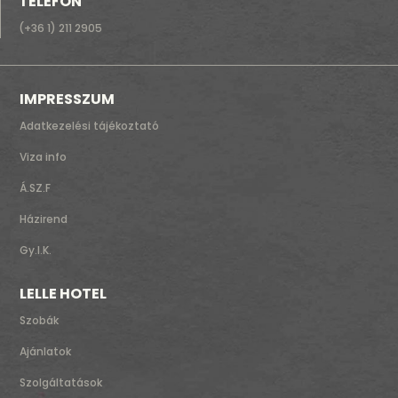
TELEFON
(+36 1) 211 2905
IMPRESSZUM
Adatkezelési tájékoztató
Viza info
Á.SZ.F
Házirend
Gy.I.K.
LELLE HOTEL
Szobák
Ajánlatok
Szolgáltatások