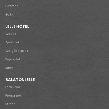
Házirend
Gy.I.K.
LELLE HOTEL
Szobák
Ajánlatok
Szolgáltatások
Kapcsolat
Karrier
BALATONLELLE
Látnivalók
Programok
Strand