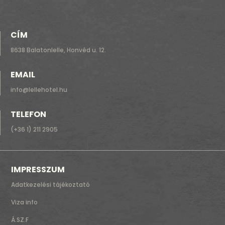
CÍM
8638 Balatonlelle, Honvéd u. 12.
EMAIL
info@lellehotel.hu
TELEFON
(+36 1) 211 2905
IMPRESSZUM
Adatkezelési tájékoztató
Viza info
Á.SZ.F