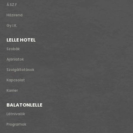
Á.SZ.F
Házirend
Gy.I.K.
LELLE HOTEL
Szobák
Ajánlatok
Szolgáltatások
Kapcsolat
Karrier
BALATONLELLE
Látnivalók
L
Programok