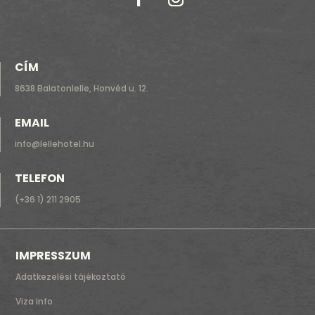
CÍM
8638 Balatonlelle, Honvéd u. 12.
EMAIL
info@lellehotel.hu
TELEFON
(+36 1) 211 2905
IMPRESSZUM
Adatkezelési tájékoztató
Viza info